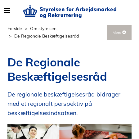
S
ø
g
Forside
Om styrelsen
Mere
e
De Regionale Beskæftigelsesråd
f
t
e
De Regionale
r
i
Beskæftigelsesråd
n
d
h
De regionale beskæftigelsesråd bidrager
o
med et regionalt perspektiv på
l
beskæftigelsesindsatsen.
d
p
å
s