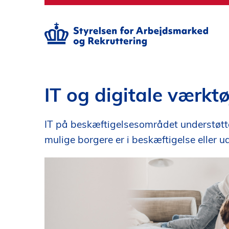
S
p
r
i
n
g
t
i
IT og digitale værkt
l
h
IT på beskæftigelsesområdet understøtte
o
v
mulige borgere er i beskæftigelse eller 
e
d
i
n
d
h
o