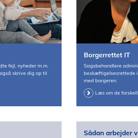
Borgerrettet IT
ndte fejl, nyheder m.m.
Sagsbehandlere adminis
gså skrive dig op til
beskæftigelsesrettede 
med borgeren.
Læs om de forskell
Sådan arbejder vi