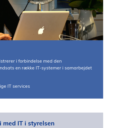
trerer i forbindelse med den
indsats en række IT-systemer i samarbejdet
ige IT services
 med IT i styrelsen