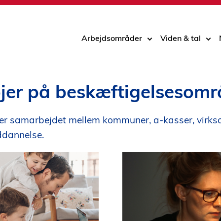
Arbejdsområder
Viden & tal
øjer på beskæftigelsesom
r samarbejdet mellem kommuner, a-kasser, virksomh
uddannelse.