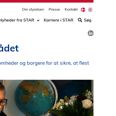
print
side
D
E
Om styrelsen
Presse
Kontakt
Søg
a
n
n
g
efter
Nyheder fra STAR
Karriere i STAR
Søg
i
l
indho
s
i
Del på LinkedIn
på
h
s
h
siden
rådet
eder og borgere for at sikre, at flest