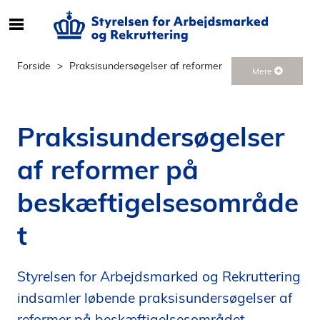
S
ø
g
Forside
Praksisundersøgelser af reformer
Mere
e
f
t
Praksisundersøgelser
e
r
af reformer på
i
n
beskæftigelsesområde
d
h
t
o
l
d
Styrelsen for Arbejdsmarked og Rekruttering
p
indsamler løbende praksisundersøgelser af
å
s
reformer på beskæftigelsesområdet.