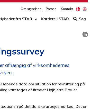
print
side
D
E
Om styrelsen
Presse
Kontakt
Søg
a
n
n
g
efter
Nyheder fra STAR
Karriere i STAR
Søg
i
l
indho
s
i
på
h
s
Del på LinkedIn
h
siden
ringssurvey
 er afhængig af virksomhedernes
veyen.
 løbende data om situation for rekruttering på
ing varetages af firmaet Højbjerre Brauer
situationen på det danske arbejdsmarked. Det er