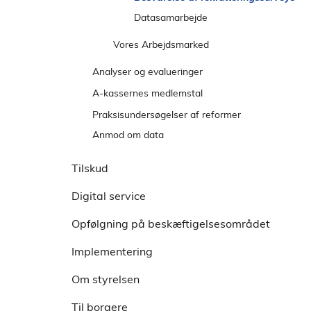
e
l
Datasamarbejde
n
d
s
Vores Arbejdsmarked
t
r
Analyser og evalueringer
e
Analyser
A-kassernes medlemstal
m
Evalueringer
A-kassernes medlemstal 2025
Praksisundersøgelser af reformer
e
Arkiv
A-kassernes medlemstal 2024
Anmod om data
n
u
Oversigt over udgående leverancer
Tilskud
Privatlivspolitik om uhævede feriepenge
Digital service
Opfølgning på beskæftigelsesområdet
Implementering
Om styrelsen
Til borgere