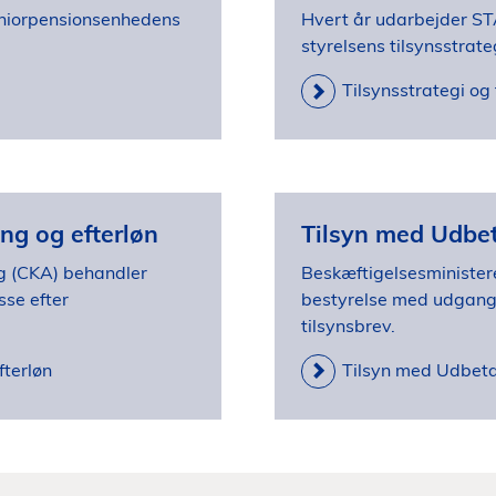
eniorpensionsenhedens
Hvert år udarbejder STA
styrelsens tilsynsstrate
Tilsynsstrategi og 
ng og efterløn
Tilsyn med Udbe
ng (CKA) behandler
Beskæftigelsesminister
sse efter
bestyrelse med udgangsp
tilsynsbrev.
fterløn
Tilsyn med Udbet