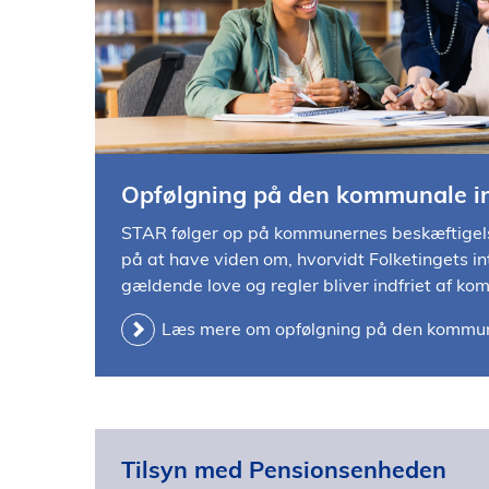
l
d
Opfølgning på den kommunale i
STAR følger op på kommunernes beskæftigel
på at have viden om, hvorvidt Folketingets i
gældende love og regler bliver indfriet af k
Læs mere om opfølgning på den kommun
Tilsyn med Pensionsenheden