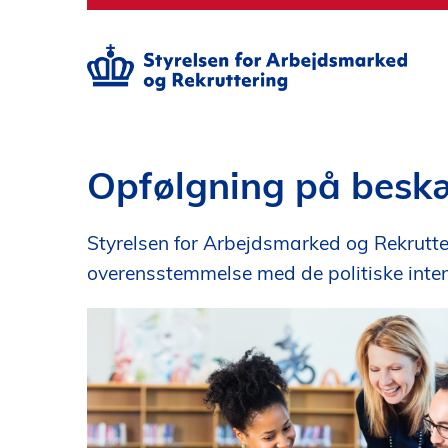
S
p
r
i
n
g
t
i
Opfølgning på besk
l
h
Styrelsen for Arbejdsmarked og Rekrutte
o
v
overensstemmelse med de politiske inte
e
d
i
n
d
h
o