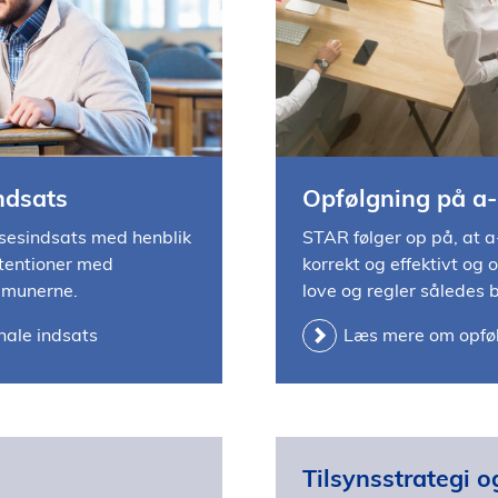
ndsats
Opfølgning på a-
sesindsats med henblik
STAR følger op på, at 
ntentioner med
korrekt og effektivt og
ommunerne.
love og regler således b
ale indsats
Læs mere om opføl
Tilsynsstrategi o