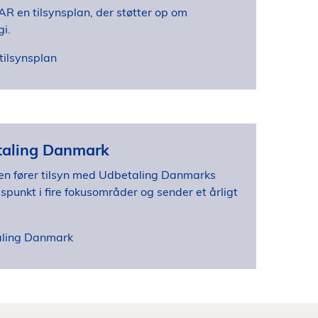
R en tilsynsplan, der støtter op om
gi.
tilsynsplan
taling Danmark
en fører tilsyn med Udbetaling Danmarks
unkt i fire fokusområder og sender et årligt
aling Danmark