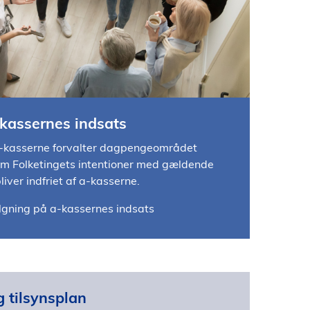
kassernes indsats
a-kasserne forvalter dagpengeområdet
 om Folketingets intentioner med gældende
liver indfriet af a-kasserne.
gning på a-kassernes indsats
g tilsynsplan