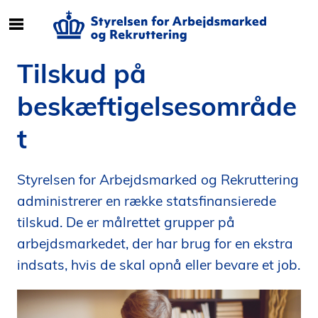
S
ø
g
Tilskud på
e
f
beskæftigelsesområde
t
e
t
r
i
Styrelsen for Arbejdsmarked og Rekruttering
n
d
administrerer en række statsfinansierede
h
tilskud. De er målrettet grupper på
o
arbejdsmarkedet, der har brug for en ekstra
l
indsats, hvis de skal opnå eller bevare et job.
d
p
å
s