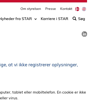
print
side
D
E
Om styrelsen
Presse
Kontakt
Søg
a
n
n
g
efter
Nyheder fra STAR
Karriere i STAR
Søg
i
l
indho
s
i
på
h
s
Del på LinkedIn
h
siden
e, at vi ikke registrerer oplysninger,
puter, tablet eller mobiltelefon. En cookie er ikke
ler virus.