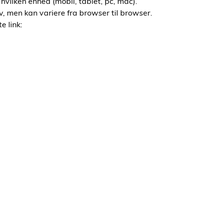
hvilken enhed (mobil, tablet, pc, mac).
liv, men kan variere fra browser til browser.
e link: