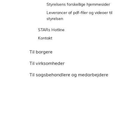
Styrelsens forskellige hjemmesider
Leverancer af pdf-filer og videoer til
styrelsen
STARs Hotline
Kontakt
Presse
Til borgere
Spørgsmål til lovgivningen
Til virksomheder
Elektronisk sagsudveksling med a-kasserne
Digital Post
Til sagsbehandlere og medarbejdere
Whistleblowerordning
Statistik om whistleblowerordning