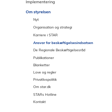
e
Implementering
l
n
d
Om styrelsen
s
t
Nyt
r
Nyheder
Organisation og strategi
e
Nyt om IT på beskæftigelsesområdet
Strategi
Karriere i STAR
m
Nyt fra Regnskabstilsynet
Direktion
Udvikling
Ansvar for beskæftigelsesindsatsen
e
2026
n
Abonnér på nyheder
Chefer
Arbejdsglæde
De Regionale Beskæftigelsesråd
u
2025
Aktivitetskalender
Organisation
Mød vores medarbejdere
Hovedstaden
Publikationer
2024
Udbud
Kontorer
Studentermedhjælpere
Nordjylland
Blanketter
Tidligere år
Ledige stillinger
Midtjylland
Love og regler
Lokationer
Syddanmark
Privatlivspolitik
Sjælland
Om star.dk
De regionale positivlister
Cookies
STARs Hotline
Tilgængelighed
Kontakt
Informationspligt
Presse