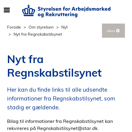
S
ø
g
Forside
Om styrelsen
Nyt
Mere
e
Nyt fra Regnskabstilsynet
f
t
e
Nyt fra
r
i
Regnskabstilsynet
n
d
h
Her kan du finde links til alle udsendte
o
informationer fra Regnskabstilsynet, som
l
stadig er gældende.
d
p
Bilag til informationer fra Regnskabstilsynet kan
å
rekvireres på Regnskabstilsynet@star.dk.
s