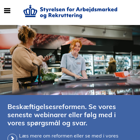
S
ø
g
e
f
t
e
r
i
n
d
h
o
Beskæftigelsesreformen. Se vores
l
seneste webinarer eller følg med i
d
vores spørgsmål og svar.
p
å
Læs mere om reformen eller se med i vores
s