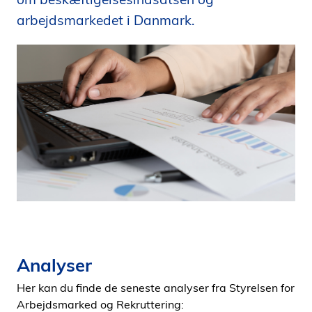
i
arbejdsmarkedet i Danmark.
d
e
n
Analyser
Her kan du finde de seneste analyser fra Styrelsen for
Arbejdsmarked og Rekruttering: