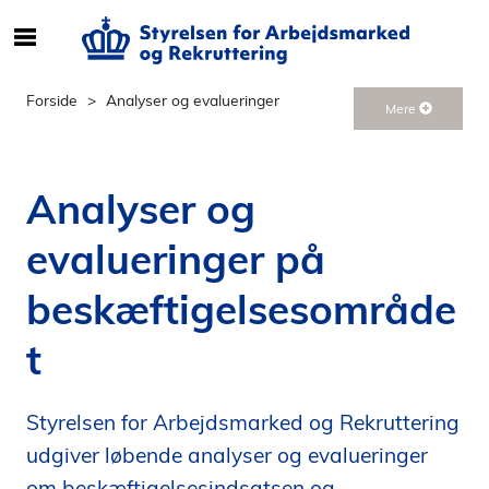
S
ø
g
Forside
Analyser og evalueringer
Mere
e
f
t
Analyser og
e
r
evalueringer på
i
n
beskæftigelsesområde
d
h
t
o
l
d
Styrelsen for Arbejdsmarked og Rekruttering
p
udgiver løbende analyser og evalueringer
å
s
om beskæftigelsesindsatsen og