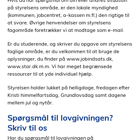
Hvis du har spørgsmål om din eller andres situation
i
på styrelsens område, er den lokale myndighed
d
(kommunen, jobcentret, a-kassen m.fl.) den rigtige til
e
at svare. Øvrige henvendelser om styrelsens
n
fagområde foretrækker vi at modtage som e-mail.
Er du studerende, og skriver du opgave om styrelsens
faglige område, er du velkommen til at bruge de
oplysninger, du finder på www.jobindsats.dk,
www.star.dk m.m. Vi har meget begrænsede
ressourcer til at yde individuel hjælp.
Styrelsen holder lukket på helligdage, fredagen efter
Kristi himmelfartsdag, Grundlovsdag samt dagene
mellem jul og nytår.
Spørgsmål til lovgivningen?
Skriv til os
Har du spørgsmål til lovgivningen på