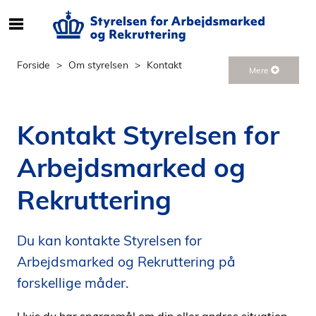
S
ø
g
Forside
Om styrelsen
Kontakt
Mere
e
f
t
Kontakt Styrelsen for
e
r
Arbejdsmarked og
i
n
Rekruttering
d
h
o
Du kan kontakte Styrelsen for
l
Arbejdsmarked og Rekruttering på
d
p
forskellige måder.
å
s