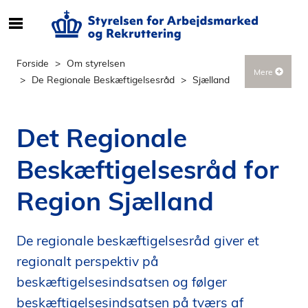
S
ø
g
Forside
Om styrelsen
Mere
e
De Regionale Beskæftigelsesråd
Sjælland
f
t
e
Det Regionale
r
i
Beskæftigelsesråd for
n
d
Region Sjælland
h
o
l
De regionale beskæftigelsesråd giver et
d
regionalt perspektiv på
p
beskæftigelsesindsatsen og følger
å
beskæftigelsesindsatsen på tværs af
s