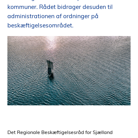
i
kommuner. Rådet bidrager desuden til
d
administrationen af ordninger på
e
beskæftigelsesområdet.
n
Det Regionale Beskæftigelsesråd for Sjælland