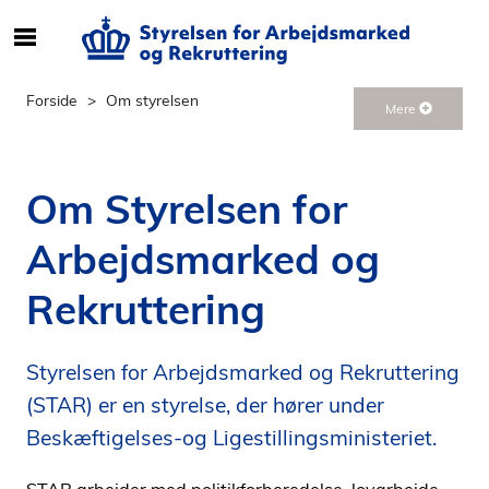
S
ø
g
Forside
Om styrelsen
Mere
e
f
t
Om Styrelsen for
e
r
Arbejdsmarked og
i
n
Rekruttering
d
h
o
Styrelsen for Arbejdsmarked og Rekruttering
l
(STAR) er en styrelse, der hører under
d
p
Beskæftigelses-og Ligestillingsministeriet.
å
s