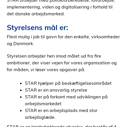
STAR arbejder med politikforberedelse, lovarbejde,
i
implementering, viden og digitalisering i forhold til
d
det danske arbejdsmarked.
e
Styrelsens mål er:
n
Flest mulig i job til gavn for den enkelte, virksomheder
og Danmark.
Styrelsen arbejder hen imod målet ud fra fire
ambitioner, der viser vejen for vores organisation og
for måden, vi løser vores opgaver på.
STAR hjælper på beskæftigelsesområdet
STAR er en ansvarlig styrelse
STAR er på forkant med udviklingen på
arbejdsmarkedet
STAR er en arbejdsplads med stor
arbejdsglæde.
STAR er en landsdækkende styrelse, der består af 4