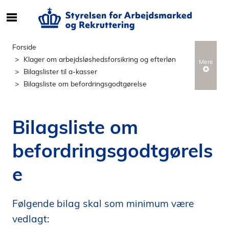
S
ø
g
Forside
e
Klager om arbejdsløshedsforsikring og efterløn
Mere
f
Bilagslister til a-kasser
t
Bilagsliste om befordringsgodtgørelse
e
r
i
Bilagsliste om
n
d
befordringsgodtgørels
h
o
e
l
d
p
Følgende bilag skal som minimum være
å
vedlagt:
s