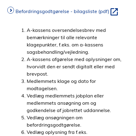
i
Befordringsgodtgørelse - bilagsliste (pdf)
d
e
n
A-kassens oversendelsesbrev med
bemærkninger til alle relevante
klagepunkter, f.eks. om a-kassens
sagsbehandling/vejledning.
A-kassens afgørelse med oplysninger om,
hvorvidt den er sendt digitalt eller med
brevpost.
Medlemmets klage og dato for
modtagelsen.
Vedlæg medlemmets jobplan eller
medlemmets ansøgning om og
godkendelse af jobrettet uddannelse.
Vedlæg ansøgningen om
befordringsgodtgørelse.
Vedlæg oplysning fra f.eks.