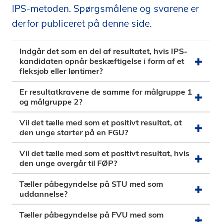
IPS-metoden. Spørgsmålene og svarene er
i
d
derfor publiceret på denne side.
e
n
Indgår det som en del af resultatet, hvis IPS-
kandidaten opnår beskæftigelse i form af et
fleksjob eller løntimer?
Er resultatkravene de samme for målgruppe 1
og målgruppe 2?
Vil det tælle med som et positivt resultat, at
den unge starter på en FGU?
Vil det tælle med som et positivt resultat, hvis
den unge overgår til FØP?
Tæller påbegyndelse på STU med som
uddannelse?
Tæller påbegyndelse på FVU med som