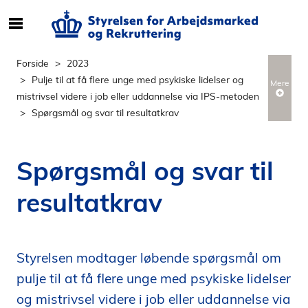
S
ø
g
Forside
2023
e
Pulje til at få flere unge med psykiske lidelser og
Mere
f
mistrivsel videre i job eller uddannelse via IPS-metoden
t
Spørgsmål og svar til resultatkrav
e
r
i
Spørgsmål og svar til
n
d
resultatkrav
h
o
l
d
Styrelsen modtager løbende spørgsmål om
p
pulje til at få flere unge med psykiske lidelser
å
og mistrivsel videre i job eller uddannelse via
s