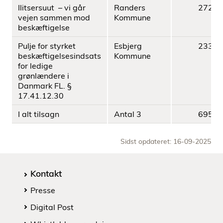
Ilitsersuut – vi går
Randers
272.8
vejen sammen mod
Kommune
beskæftigelse
Pulje for styrket
Esbjerg
233.6
beskæftigelsesindsats
Kommune
for ledige
grønlændere i
Danmark FL. §
17.41.12.30
I alt tilsagn
Antal 3
695.4
Sidst opdateret: 16-09-2025
Kontakt
Presse
Digital Post