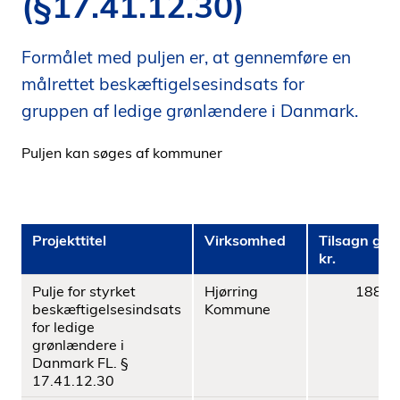
(§17.41.12.30)
i
d
Formålet med puljen er, at gennemføre en
e
n
målrettet beskæftigelsesindsats for
gruppen af ledige grønlændere i Danmark.
Puljen kan søges af kommuner
Projekttitel
Virksomhed
Tilsagn give
kr.
Pulje for styrket
Hjørring
188.8
beskæftigelsesindsats
Kommune
for ledige
grønlændere i
Danmark FL. §
17.41.12.30