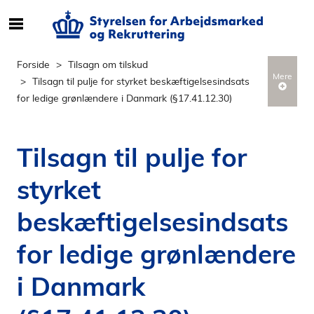
S
ø
g
Forside
Tilsagn om tilskud
e
Mere
Tilsagn til pulje for styrket beskæftigelsesindsats
f
for ledige grønlændere i Danmark (§17.41.12.30)
t
e
r
Tilsagn til pulje for
i
n
styrket
d
h
beskæftigelsesindsats
o
l
for ledige grønlændere
d
i Danmark
p
å
s