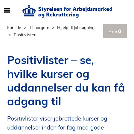
S
ø
g
Forside
Til borgere
Hjælp til jobsøgning
Mere
e
Positivlister
f
t
e
Positivlister – se,
r
i
hvilke kurser og
n
d
uddannelser du kan få
h
o
adgang til
l
d
Positivlister viser jobrettede kurser og
p
å
uddannelser inden for fag med gode
s