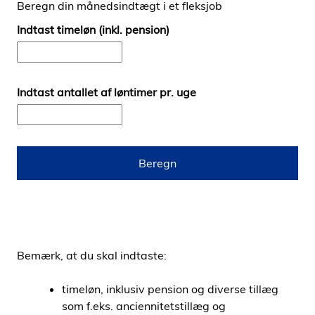
Beregn din månedsindtægt i et fleksjob
i
Indtast timeløn (inkl. pension)
d
e
n
Indtast antallet af løntimer pr. uge
Beregn
Bemærk, at du skal indtaste:
timeløn, inklusiv pension og diverse tillæg
som f.eks. anciennitetstillæg og