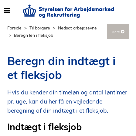
S
ø
g
Forside
Til borgere
Nedsat arbejdsevne
Mere
e
Beregn løn i fleksjob
f
t
e
Beregn din indtægt i
r
i
et fleksjob
n
d
h
Hvis du kender din timeløn og antal løntimer
o
pr. uge, kan du her få en vejledende
l
beregning af din indtægt i et fleksjob.
d
p
Indtægt i fleksjob
å
s