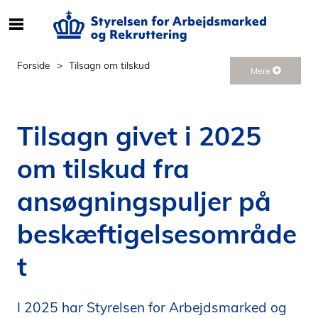
S
ø
g
Forside
Tilsagn om tilskud
Mere
e
f
t
Tilsagn givet i 2025
e
r
om tilskud fra
i
n
ansøgningspuljer på
d
h
beskæftigelsesområde
o
l
t
d
p
å
I 2025 har Styrelsen for Arbejdsmarked og
s