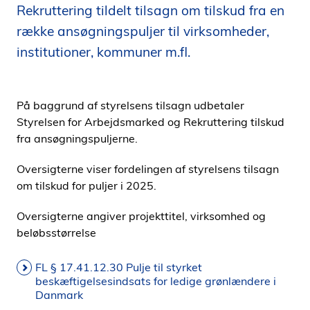
Rekruttering tildelt tilsagn om tilskud fra en
i
række ansøgningspuljer til virksomheder,
d
e
institutioner, kommuner m.fl.
n
På baggrund af styrelsens tilsagn udbetaler
Styrelsen for Arbejdsmarked og Rekruttering tilskud
fra ansøgningspuljerne.
Oversigterne viser fordelingen af styrelsens tilsagn
om tilskud for puljer i 2025.
Oversigterne angiver projekttitel, virksomhed og
beløbsstørrelse
FL § 17.41.12.30 Pulje til styrket
beskæftigelsesindsats for ledige grønlændere i
Danmark