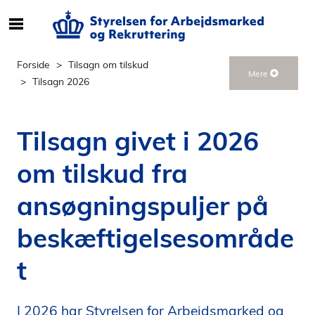
S
ø
g
Forside
Tilsagn om tilskud
Mere
e
Tilsagn 2026
f
t
e
Tilsagn givet i 2026
r
i
om tilskud fra
n
d
ansøgningspuljer på
h
o
beskæftigelsesområde
l
t
d
p
å
I 2026 har Styrelsen for Arbejdsmarked og
s