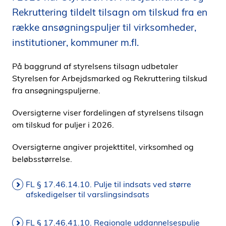
i
Rekruttering tildelt tilsagn om tilskud fra en
d
række ansøgningspuljer til virksomheder,
e
institutioner, kommuner m.fl.
n
På baggrund af styrelsens tilsagn udbetaler
Styrelsen for Arbejdsmarked og Rekruttering tilskud
fra ansøgningspuljerne.
Oversigterne viser fordelingen af styrelsens tilsagn
om tilskud for puljer i 2026.
Oversigterne angiver projekttitel, virksomhed og
beløbsstørrelse.
FL § 17.46.14.10. Pulje til indsats ved større
afskedigelser til varslingsindsats
FL § 17.46.41.10. Regionale uddannelsespulje