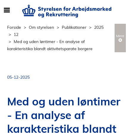
S
ø
g
Forside
Om styrelsen
Publikationer
2025
e
12
Mere
f
Med og uden løntimer - En analyse af
t
karakteristika blandt aktivitetsparate borgere
e
r
i
n
05-12-2025
d
h
o
Med og uden løntimer
l
d
- En analyse af
p
å
karakteristika blandt
s