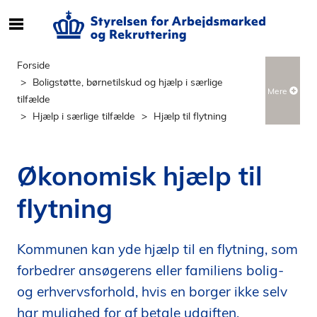
S
ø
g
Forside
e
Boligstøtte, børnetilskud og hjælp i særlige
Mere
f
tilfælde
t
Hjælp i særlige tilfælde
Hjælp til flytning
e
r
i
Økonomisk hjælp til
n
d
flytning
h
o
l
Kommunen kan yde hjælp til en flytning, som
d
forbedrer ansøgerens eller familiens bolig-
p
og erhvervsforhold, hvis en borger ikke selv
å
har mulighed for af betale udgiften.
s