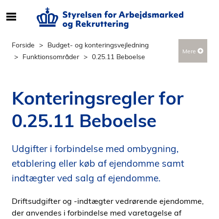
S
ø
g
Forside
Budget- og konteringsvejledning
Mere
e
Funktionsområder
0.25.11 Beboelse
f
t
e
Konteringsregler for
r
i
0.25.11 Beboelse
n
d
h
Udgifter i forbindelse med ombygning,
o
etablering eller køb af ejendomme samt
l
indtægter ved salg af ejendomme.
d
p
Driftsudgifter og -indtægter vedrørende ejendomme,
å
der anvendes i forbindelse med varetagelse af
s