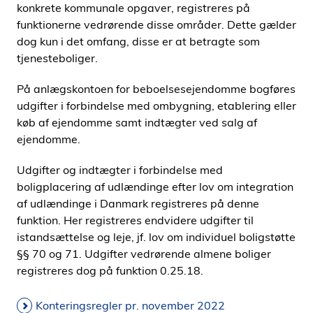
konkrete kommunale opgaver, registreres på
i
funktionerne vedrørende disse områder. Dette gælder
d
dog kun i det omfang, disse er at betragte som
e
tjenesteboliger.
n
På anlægskontoen for beboelsesejendomme bogføres
udgifter i forbindelse med ombygning, etablering eller
køb af ejendomme samt indtægter ved salg af
ejendomme.
Udgifter og indtægter i forbindelse med
boligplacering af udlændinge efter lov om integration
af udlændinge i Danmark registreres på denne
funktion. Her registreres endvidere udgifter til
istandsættelse og leje, jf. lov om individuel boligstøtte
§§ 70 og 71. Udgifter vedrørende almene boliger
registreres dog på funktion 0.25.18.
Konteringsregler pr. november 2022