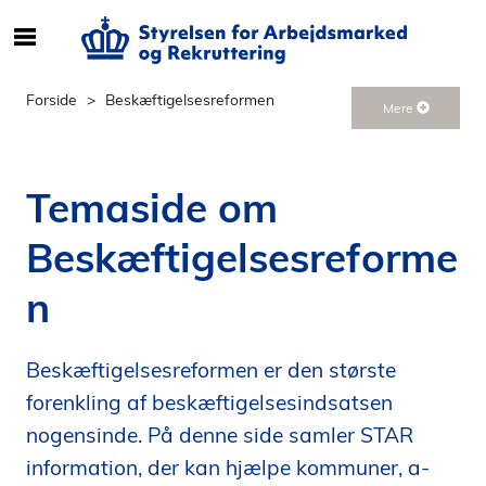
S
ø
g
Forside
Beskæftigelsesreformen
Mere
e
f
t
Temaside om
e
r
Beskæftigelsesreforme
i
n
n
d
h
o
Beskæftigelsesreformen er den største
l
forenkling af beskæftigelsesindsatsen
d
p
nogensinde. På denne side samler STAR
å
information, der kan hjælpe kommuner, a-
s