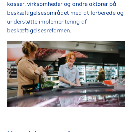
kasser, virksomheder og andre aktører på
i
beskæftigelsesområdet med at forberede og
d
e
understøtte implementering af
n
beskæftigelsesreformen.