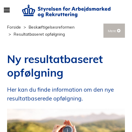
S
ø
g
Forside
Beskæftigelsesreformen
Mere
e
Resultatbaseret opfølgning
f
t
e
Ny resultatbaseret
r
i
opfølgning
n
d
h
Her kan du finde information om den nye
o
resultatbaserede opfølgning.
l
d
p
å
s