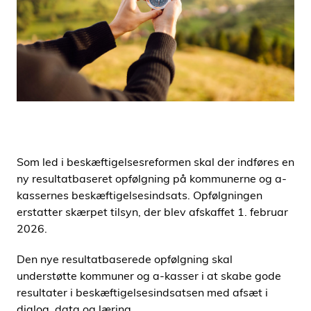
i
d
e
n
Som led i beskæftigelsesreformen skal der indføres en
ny resultatbaseret opfølgning på kommunerne og a-
kassernes beskæftigelsesindsats. Opfølgningen
erstatter skærpet tilsyn, der blev afskaffet 1. februar
2026.
Den nye resultatbaserede opfølgning skal
understøtte kommuner og a-kasser i at skabe gode
resultater i beskæftigelsesindsatsen med afsæt i
dialog, data og læring.