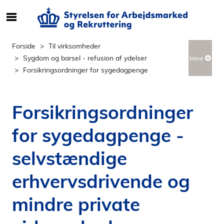
S
ø
g
Forside
Til virksomheder
e
Sygdom og barsel - refusion af ydelser
Mere
f
Forsikringsordninger for sygedagpenge
t
e
r
Forsikringsordninger
i
n
for sygedagpenge -
d
h
selvstændige
o
l
erhvervsdrivende og
d
mindre private
p
å
s