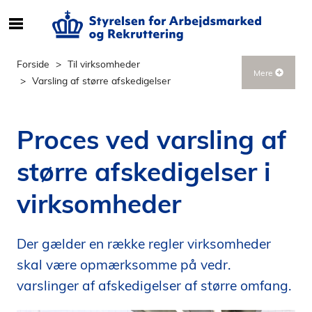
S
ø
g
Forside
Til virksomheder
Mere
e
Varsling af større afskedigelser
f
t
e
Proces ved varsling af
r
i
større afskedigelser i
n
d
virksomheder
h
o
l
Der gælder en række regler virksomheder
d
skal være opmærksomme på vedr.
p
varslinger af afskedigelser af større omfang.
å
s