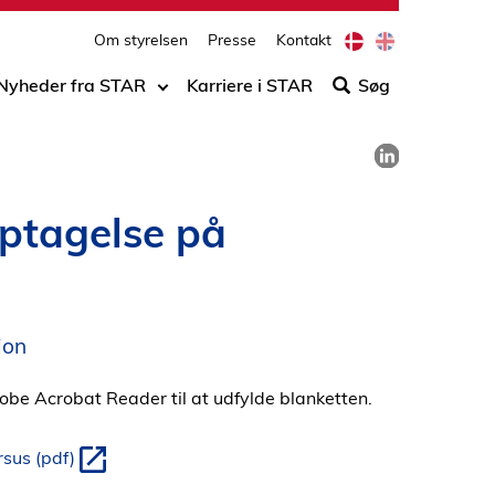
print
side
D
E
Om styrelsen
Presse
Kontakt
Søg
a
n
n
g
efter
Nyheder fra STAR
Karriere i STAR
Søg
i
l
indho
s
i
på
h
s
Del på LinkedIn
h
siden
optagelse på
ion
obe Acrobat Reader til at udfylde blanketten.
sus (pdf)