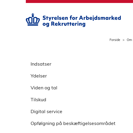
S
p
r
i
n
g
Forside
Om 
t
i
S
l
p
Indsatser
h
r
o
Ydelser
i
v
n
e
Viden og tal
g
d
o
Tilskud
i
v
n
Digital service
e
d
r
h
Opfølgning på beskæftigelsesområdet
v
o