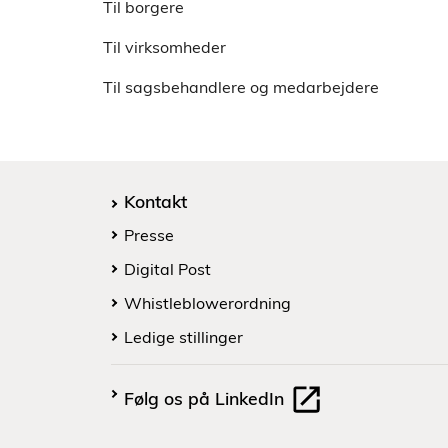
Til borgere
Styrelsens forskellige hjemmesider
Spørgsmål til lovgivningen
Leverancer af pdf-filer og videoer til
Til virksomheder
Elektronisk sagsudveksling med a-kasserne
styrelsen
Digital Post
Til sagsbehandlere og medarbejdere
Whistleblowerordning
Statistik om whistleblowerordning
Kontakt
Presse
Digital Post
Whistleblowerordning
Ledige stillinger
Følg os på LinkedIn