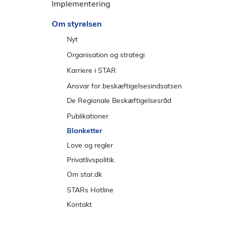
e
Implementering
l
n
d
Om styrelsen
s
t
Nyt
r
Nyheder
Organisation og strategi
e
Nyt om IT på beskæftigelsesområdet
Strategi
Karriere i STAR
m
Nyt fra Regnskabstilsynet
Direktion
Udvikling
Ansvar for beskæftigelsesindsatsen
e
2026
n
Abonnér på nyheder
Chefer
Arbejdsglæde
De Regionale Beskæftigelsesråd
u
2025
Aktivitetskalender
Organisation
Mød vores medarbejdere
Hovedstaden
Publikationer
2024
Udbud
Kontorer
Studentermedhjælpere
Nordjylland
Blanketter
Tidligere år
Ledige stillinger
Midtjylland
Love og regler
Lokationer
Syddanmark
Privatlivspolitik
Sjælland
Om star.dk
De regionale positivlister
Cookies
STARs Hotline
Tilgængelighed
Kontakt
Informationspligt
Presse