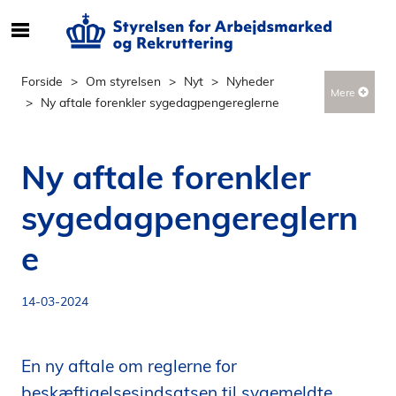
S
ø
g
Forside
Om styrelsen
Nyt
Nyheder
Mere
e
Ny aftale forenkler sygedagpengereglerne
f
t
e
Ny aftale forenkler
r
i
sygedagpengereglern
n
d
e
h
o
14-03-2024
l
d
p
En ny aftale om reglerne for
å
beskæftigelsesindsatsen til sygemeldte
s