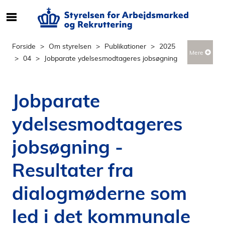
S
ø
g
Forside
Om styrelsen
Publikationer
2025
Mere
e
04
Jobparate ydelsesmodtageres jobsøgning
f
t
e
Jobparate
r
i
ydelsesmodtageres
n
d
jobsøgning -
h
o
Resultater fra
l
dialogmøderne som
d
p
led i det kommunale
å
s