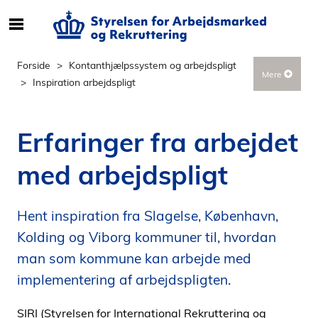
S
ø
g
Forside
Kontanthjælpssystem og arbejdspligt
Mere
e
Inspiration arbejdspligt
f
t
e
Erfaringer fra arbejdet
r
i
med arbejdspligt
n
d
h
Hent inspiration fra Slagelse, København,
o
Kolding og Viborg kommuner til, hvordan
l
man som kommune kan arbejde med
d
implementering af arbejdspligten.
p
å
SIRI (Styrelsen for International Rekruttering og
s