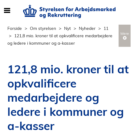
S
ø
g
Forside
Om styrelsen
Nyt
Nyheder
11
e
Mere
121,8 mio. kroner til at opkvalificere medarbejdere
f
og ledere i kommuner og a-kasser
t
e
r
121,8 mio. kroner til at
i
n
opkvalificere
d
h
medarbejdere og
o
l
ledere i kommuner og
d
a-kasser
p
å
s