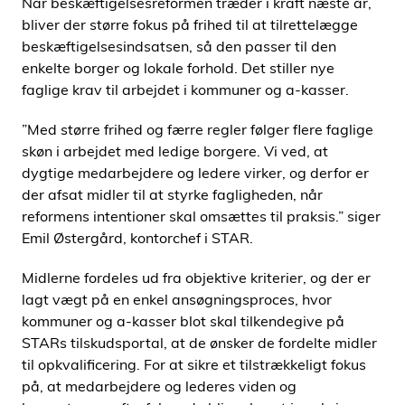
Når beskæftigelsesreformen træder i kraft næste år,
bliver der større fokus på frihed til at tilrettelægge
beskæftigelsesindsatsen, så den passer til den
enkelte borger og lokale forhold. Det stiller nye
faglige krav til arbejdet i kommuner og a-kasser.
”Med større frihed og færre regler følger flere faglige
skøn i arbejdet med ledige borgere. Vi ved, at
dygtige medarbejdere og ledere virker, og derfor er
der afsat midler til at styrke fagligheden, når
reformens intentioner skal omsættes til praksis.” siger
Emil Østergård, kontorchef i STAR.
Midlerne fordeles ud fra objektive kriterier, og der er
lagt vægt på en enkel ansøgningsproces, hvor
kommuner og a-kasser blot skal tilkendegive på
STARs tilskudsportal, at de ønsker de fordelte midler
til opkvalificering. For at sikre et tilstrækkeligt fokus
på, at medarbejdere og lederes viden og