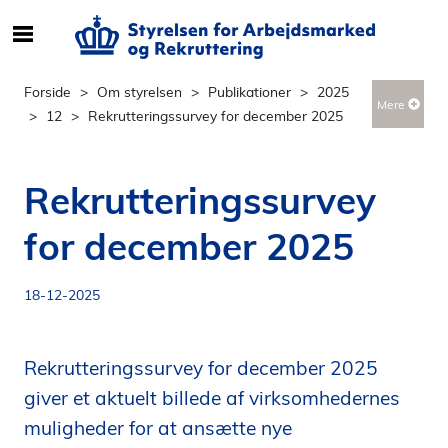
S
ø
g
Forside
Om styrelsen
Publikationer
2025
Mere
e
12
Rekrutteringssurvey for december 2025
f
t
e
Rekrutteringssurvey
r
i
for december 2025
n
d
18-12-2025
h
o
l
Rekrutteringssurvey for december 2025
d
p
giver et aktuelt billede af virksomhedernes
å
muligheder for at ansætte nye
s