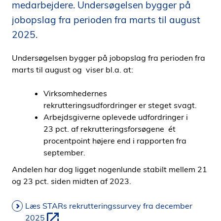
medarbejdere. Undersøgelsen bygger på
i
jobopslag fra perioden fra marts til august
d
e
2025.
n
Undersøgelsen bygger på jobopslag fra perioden fra
marts til august og viser bl.a. at:
Virksomhedernes
rekrutteringsudfordringer er steget svagt.
Arbejdsgiverne oplevede udfordringer i
23 pct. af rekrutteringsforsøgene ét
procentpoint højere end i rapporten fra
september.
Andelen har dog ligget nogenlunde stabilt mellem 21
og 23 pct. siden midten af 2023.
Læs STARs rekrutteringssurvey fra december
2025