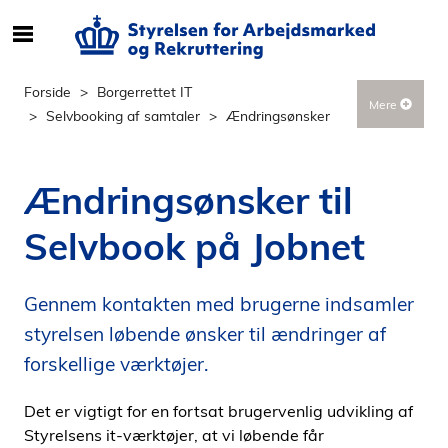
S
ø
g
Forside
Borgerrettet IT
Mere
e
Selvbooking af samtaler
Ændringsønsker
f
t
e
Ændringsønsker til
r
i
Selvbook på Jobnet
n
d
h
Gennem kontakten med brugerne indsamler
o
styrelsen løbende ønsker til ændringer af
l
forskellige værktøjer.
d
p
Det er vigtigt for en fortsat brugervenlig udvikling af
å
Styrelsens it-værktøjer, at vi løbende får
s