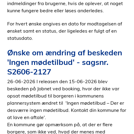
indmeldinger fra brugerne, hvis de oplever, at noget
i
kunne fungere bedre eller løses anderledes.
d
e
For hvert ønske angives en dato for modtagelsen af
n
ønsket samt en status, der ligeledes er fulgt af en
statusdato.
Ønske om ændring af beskeden
'Ingen mødetilbud' - sagsnr.
S2606-2127
26-06-2026 I releasen den 15-06-2026 blev
beskeden på Jobnet ved booking, hvor der ikke var
opsat mødetilbud til borgeren i kommunens
plannersystem ændret til
'
Ingen mødetilbud – Der er
desværre ingen mødetilbud. Kontakt din kommune for
at lave en aftale'.
En kommune gør opmærksom på, at der er flere
borgere, som ikke ved, hvad der menes med