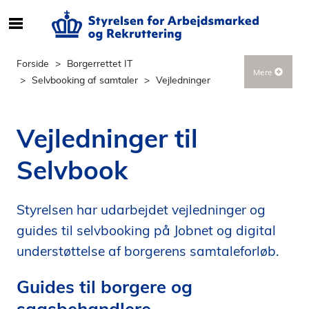
S
ø
g
Forside
Borgerrettet IT
Mere
e
Selvbooking af samtaler
Vejledninger
f
t
e
Vejledninger til
r
i
Selvbook
n
d
h
Styrelsen har udarbejdet vejledninger og
o
guides til selvbooking på Jobnet og digital
l
understøttelse af borgerens samtaleforløb.
d
p
Guides til borgere og
å
sagsbehandlere
s