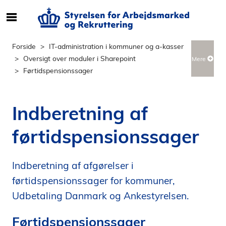
S
ø
g
Forside
IT-administration i kommuner og a-kasser
e
Oversigt over moduler i Sharepoint
Mere
f
Førtidspensionssager
t
e
r
Indberetning af
i
n
førtidspensionssager
d
h
o
Indberetning af afgørelser i
l
førtidspensionssager for kommuner,
d
Udbetaling Danmark og Ankestyrelsen.
p
å
Førtidspensionssager
s