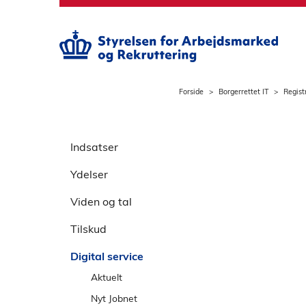
S
p
r
i
n
g
Forside
Borgerrettet IT
Regist
t
i
S
l
p
Indsatser
h
r
o
Ydelser
i
v
n
e
Viden og tal
g
d
o
Tilskud
i
v
n
Digital service
e
d
r
Aktuelt
h
v
o
Driftsforstyrrelser
Nyt Jobnet