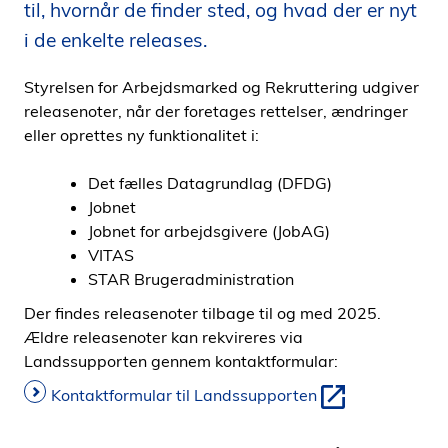
til, hvornår de finder sted, og hvad der er nyt
i
i de enkelte releases.
d
e
Styrelsen for Arbejdsmarked og Rekruttering udgiver
n
releasenoter, når der foretages rettelser, ændringer
eller oprettes ny funktionalitet i:
Det fælles Datagrundlag (DFDG)
Jobnet
Jobnet for arbejdsgivere (JobAG)
VITAS
STAR Brugeradministration
Der findes releasenoter tilbage til og med 2025.
Ældre releasenoter kan rekvireres via
Landssupporten gennem kontaktformular:
Kontaktformular til Landssupporten