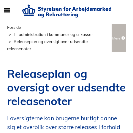
S
ø
g
Forside
e
IT-administration i kommuner og a-kasser
Mere
f
Releaseplan og oversigt over udsendte
t
releasenoter
e
r
i
Releaseplan og
n
d
oversigt over udsendte
h
o
releasenoter
l
d
p
I oversigterne kan brugerne hurtigt danne
å
sig et overblik over større releases i forhold
s