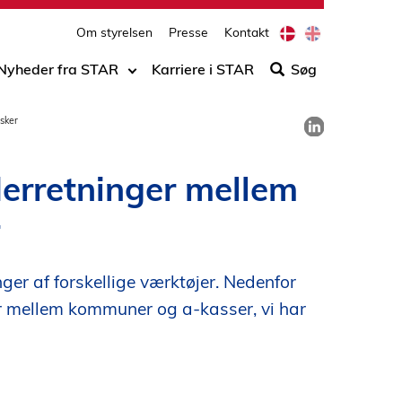
print
side
D
E
Om styrelsen
Presse
Kontakt
Søg
a
n
n
g
efter
Nyheder fra STAR
Karriere i STAR
Søg
i
l
indho
s
i
på
h
s
Del på LinkedIn
sker
h
siden
derretninger mellem
ger af forskellige værktøjer. Nedenfor
r mellem kommuner og a-kasser, vi har