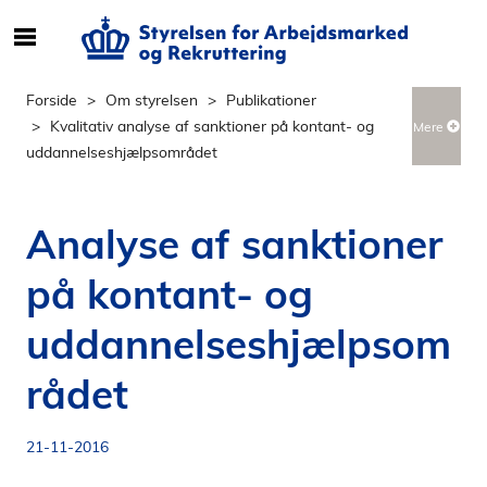
S
ø
g
Forside
Om styrelsen
Publikationer
e
Kvalitativ analyse af sanktioner på kontant- og
Mere
f
uddannelseshjælpsområdet
t
e
r
Analyse af sanktioner
i
n
på kontant- og
d
h
uddannelseshjælpsom
o
l
rådet
d
p
21-11-2016
å
s