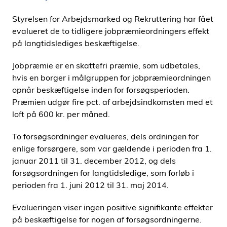
i
Styrelsen for Arbejdsmarked og Rekruttering har fået
d
evalueret de to tidligere jobpræmieordningers effekt
e
på langtidslediges beskæftigelse.
n
Jobpræmie er en skattefri præmie, som udbetales,
hvis en borger i målgruppen for jobpræmieordningen
opnår beskæftigelse inden for forsøgsperioden.
Præmien udgør fire pct. af arbejdsindkomsten med et
loft på 600 kr. per måned.
To forsøgsordninger evalueres, dels ordningen for
enlige forsørgere, som var gældende i perioden fra 1.
januar 2011 til 31. december 2012, og dels
forsøgsordningen for langtidsledige, som forløb i
perioden fra 1. juni 2012 til 31. maj 2014.
Evalueringen viser ingen positive signifikante effekter
på beskæftigelse for nogen af forsøgsordningerne.