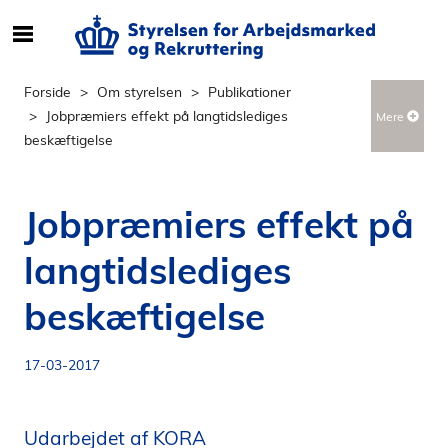
S
ø
g
Forside
Om styrelsen
Publikationer
e
Jobpræmiers effekt på langtidslediges
Mere
f
beskæftigelse
t
e
r
Jobpræmiers effekt på
i
n
langtidslediges
d
h
beskæftigelse
o
l
17-03-2017
d
p
å
Udarbejdet af KORA
s