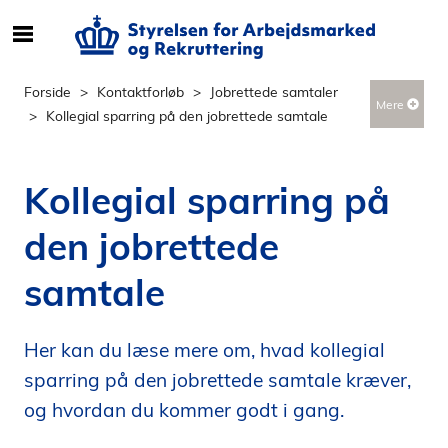
S
ø
g
Forside
Kontaktforløb
Jobrettede samtaler
Mere
e
Kollegial sparring på den jobrettede samtale
f
t
e
Kollegial sparring på
r
i
den jobrettede
n
d
samtale
h
o
l
Her kan du læse mere om, hvad kollegial
d
sparring på den jobrettede samtale kræver,
p
og hvordan du kommer godt i gang.
å
s