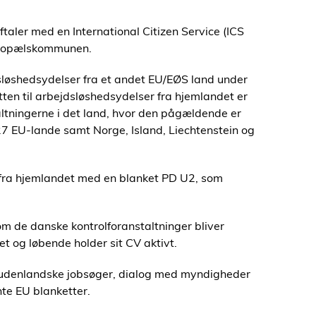
aler med en International Citizen Service (ICS
 bopælskommunen.
dsløshedsydelser fra et andet EU/EØS land under
ten til arbejdsløshedsydelser fra hjemlandet er
altningerne i det land, hvor den pågældende er
27 EU-lande samt Norge, Island, Liechtenstein og
e fra hjemlandet med en blanket PD U2, som
 de danske kontrolforanstaltninger bliver
t og løbende holder sit CV aktivt.
udenlandske jobsøger, dialog med myndigheder
te EU blanketter.