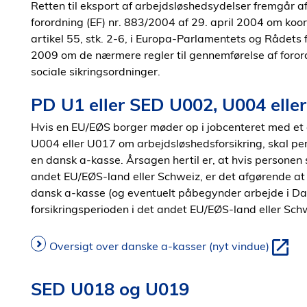
Retten til eksport af arbejdsløshedsydelser fremgår a
forordning (EF) nr. 883/2004 af 29. april 2004 om koor
artikel 55, stk. 2-6, i Europa-Parlamentets og Rådets
2009 om de nærmere regler til gennemførelse af foror
sociale sikringsordninger.
PD U1 eller SED U002, U004 elle
Hvis en EU/EØS borger møder op i jobcenteret med e
U004 eller U017 om arbejdsløshedsforsikring, skal per
en dansk a-kasse. Årsagen hertil er, at hvis personen 
andet EU/EØS-land eller Schweiz, er det afgørende at 
dansk a-kasse (og eventuelt påbegynder arbejde i Dan
forsikringsperioden i det andet EU/EØS-land eller Sch
Oversigt over danske a-kasser (nyt vindue)
SED U018 og U019