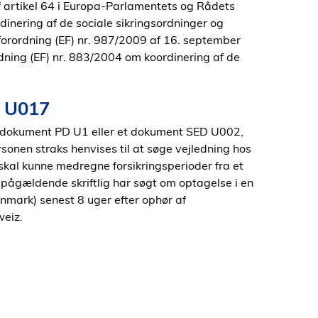
f artikel 64 i Europa-Parlamentets og Rådets
dinering af de sociale sikringsordninger og
 forordning (EF) nr. 987/2009 af 16. september
dning (EF) nr. 883/2004 om koordinering af de
r U017
t dokument PD U1 eller et dokument SED U002,
sonen straks henvises til at søge vejledning hos
skal kunne medregne forsikringsperioder fra et
pågældende skriftlig har søgt om optagelse i en
mark) senest 8 uger efter ophør af
weiz.