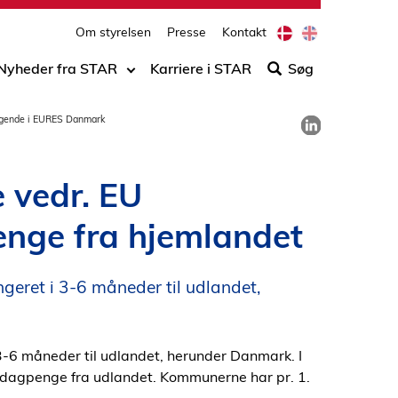
print
side
D
E
Om styrelsen
Presse
Kontakt
Søg
a
n
n
g
efter
Nyheder fra STAR
Karriere i STAR
Søg
i
l
indho
s
i
på
h
s
Del på LinkedIn
søgende i EURES Danmark
h
siden
 vedr. EU
nge fra hjemlandet
eret i 3-6 måneder til udlandet,
-6 måneder til udlandet, herunder Danmark. I
dagpenge fra udlandet. Kommunerne har pr. 1.