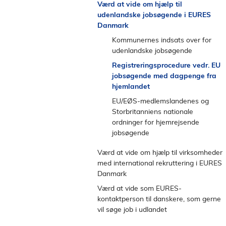
Spørgsmål og svar
Værd at vide om hjælp til
l
e
Fleksjob
Spørgsmål og svar
Indsats ved varsling af større afskedigelser
udenlandske jobsøgende i EURES
d
n
Seniorjob
EU’s de minimis statsstøtteordning
Danmark
s
Sundhedsfaglig rådgivning og vurdering fra
Kommunernes indsats over for
t
klinisk funktion
udenlandske jobsøgende
r
Sygedagpengeopfølgning
Registreringsprocedure vedr. EU
e
jobsøgende med dagpenge fra
Ophold i Norden
m
hjemlandet
e
EU/EØS-medlemslandenes og
n
Storbritanniens nationale
u
ordninger for hjemrejsende
jobsøgende
Værd at vide om hjælp til virksomheder
med international rekruttering i EURES
Danmark
Værd at vide som EURES-
kontaktperson til danskere, som gerne
vil søge job i udlandet