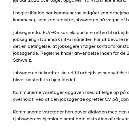
januar 2022 overtaget opgaven fra Workindenmark.
I nogle tilfælde har kommunerne indgået samarbejdsaft
kommune), som kan registre jobsøgeren på vegne af
Jobsøgere fra EU/EØS kan eksportere retten til arbej
jobsøgning i Danmark i 3-6 måneder. For at bevare ret
det en betingelse, at jobsøgeren følger kontrolforanst
jobsøgende. Reglerne finder anvendelse inden for de 
Schweiz.
Jobsøgeren bekræfter sin ret til arbejdsløshedsydels
bliver udstedt fra hjemlandet.
Kommunerne varetager opgaven med at følge op på om
overholdt, ved at den jobsøgende opretter CV på Jobne
Kommunerne varetager herudover dialogen med den 
i jobsøgerens hjemland samt administration af relevan