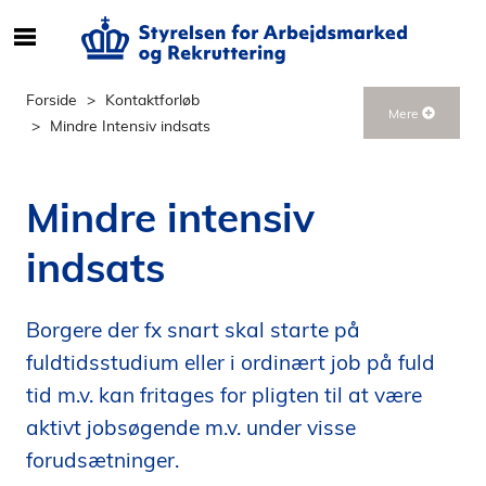
S
ø
g
Forside
Kontaktforløb
Mere
e
Mindre Intensiv indsats
f
t
e
Mindre intensiv
r
i
indsats
n
d
h
Borgere der fx snart skal starte på
o
fuldtidsstudium eller i ordinært job på fuld
l
tid m.v. kan fritages for pligten til at være
d
aktivt jobsøgende m.v. under visse
p
å
forudsætninger.
s