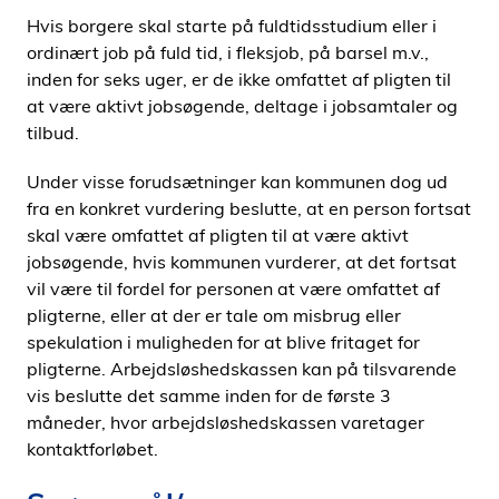
i
Hvis borgere skal starte på fuldtidsstudium eller i
d
ordinært job på fuld tid, i fleksjob, på barsel m.v.,
e
inden for seks uger, er de ikke omfattet af pligten til
n
at være aktivt jobsøgende, deltage i jobsamtaler og
tilbud.
Under visse forudsætninger kan kommunen dog ud
fra en konkret vurdering beslutte, at en person fortsat
skal være omfattet af pligten til at være aktivt
jobsøgende, hvis kommunen vurderer, at det fortsat
vil være til fordel for personen at være omfattet af
pligterne, eller at der er tale om misbrug eller
spekulation i muligheden for at blive fritaget for
pligterne. Arbejdsløshedskassen kan på tilsvarende
vis beslutte det samme inden for de første 3
måneder, hvor arbejdsløshedskassen varetager
kontaktforløbet.