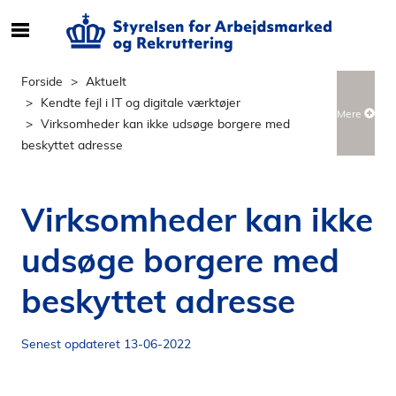
S
ø
g
Forside
Aktuelt
e
Kendte fejl i IT og digitale værktøjer
Mere
f
Virksomheder kan ikke udsøge borgere med
t
beskyttet adresse
e
r
i
Virksomheder kan ikke
n
d
udsøge borgere med
h
o
beskyttet adresse
l
d
Senest opdateret 13-06-2022
p
å
s