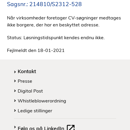
Sagsnr.: 214810/S2312-528
i
d
Når virksomheder foretager CV-søgninger medtages
e
ikke borgere, der har en beskyttet adresse.
n
Status: Løsningstidspunkt kendes endnu ikke.
Fejlmeldt den 18-01-2021
Kontakt
Presse
Digital Post
Whistleblowerordning
Ledige stillinger
Følg os på LinkedIn