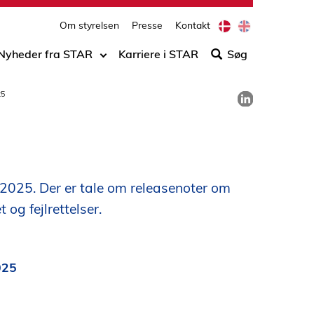
print
side
D
E
Om styrelsen
Presse
Kontakt
Søg
a
n
n
g
efter
Nyheder fra STAR
Karriere i STAR
Søg
i
l
indho
s
i
på
h
s
Del på LinkedIn
25
h
siden
 i 2025. Der er tale om releasenoter om
og fejlrettelser.
025