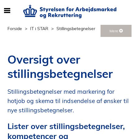
S
ø
g
Forside
IT i STAR
Stillingsbetegnelser
Mere
e
f
t
Oversigt over
e
r
stillingsbetegnelser
i
n
d
Stillingsbetegnelser med markering for
h
hotjob og skema til indsendelse af ønsker til
o
l
nye stillingsbetegnelser.
d
p
Lister over stillingsbetegnelser,
å
kompetencer og
s