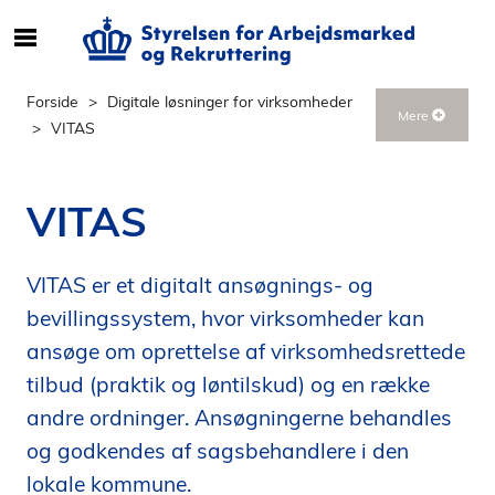
S
ø
g
Forside
Digitale løsninger for virksomheder
Mere
e
VITAS
f
t
e
VITAS
r
i
n
VITAS er et digitalt ansøgnings- og
d
bevillingssystem, hvor virksomheder kan
h
ansøge om oprettelse af virksomhedsrettede
o
tilbud (praktik og løntilskud) og en række
l
d
andre ordninger. Ansøgningerne behandles
p
og godkendes af sagsbehandlere i den
å
lokale kommune.
s