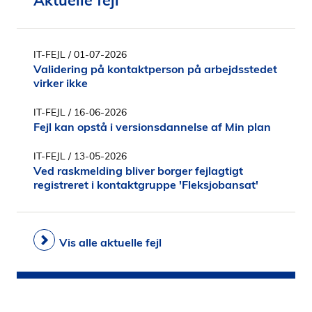
Aktuelle fejl
i
d
e
IT-FEJL
/ 01-07-2026
n
Validering på kontaktperson på arbejdsstedet
virker ikke
IT-FEJL
/ 16-06-2026
Fejl kan opstå i versionsdannelse af Min plan
IT-FEJL
/ 13-05-2026
Ved raskmelding bliver borger fejlagtigt
registreret i kontaktgruppe 'Fleksjobansat'
Vis alle aktuelle fejl