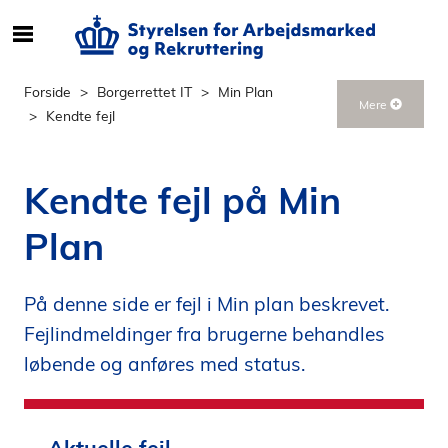
S
ø
g
Forside
Borgerrettet IT
Min Plan
Mere
e
Kendte fejl
f
t
e
Kendte fejl på Min
r
i
Plan
n
d
h
På denne side er fejl i Min plan beskrevet.
o
Fejlindmeldinger fra brugerne behandles
l
løbende og anføres med status.
d
p
å
s